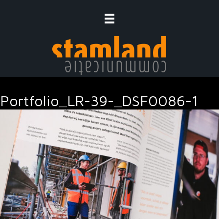
Ga
naar
de
inhoud
Portfolio_LR-39-_DSF0086-1