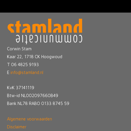
Corwin Stam
Kaar 22, 1718 CK Hoogwoud
T 06 4825 9193
E
info@stamland.nl
KvK 37141119
Btw-id NL002097660B49
Bank NL78 RABO 0133 8745 59
Algemene voorwaarden
Disclaimer