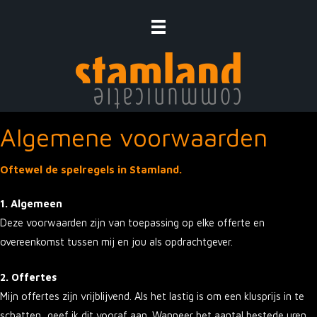
Ga
naar
de
inhoud
Algemene voorwaarden
Oftewel de spelregels in Stamland.
1. Algemeen
Deze voorwaarden zijn van toepassing op elke offerte en
overeenkomst tussen mij en jou als opdrachtgever.
2. Offertes
Mijn offertes zijn vrijblijvend. Als het lastig is om een klusprijs in te
schatten, geef ik dit vooraf aan. Wanneer het aantal bestede uren