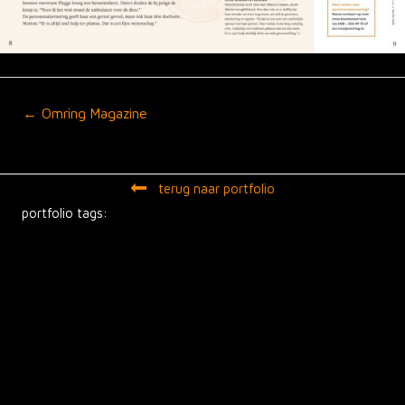
Posts
← Omring Magazine
navigation
terug naar portfolio
portfolio tags: