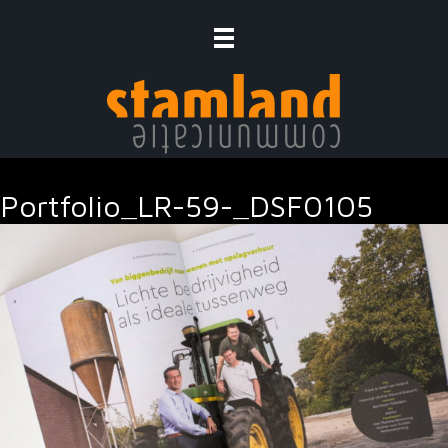
Ga
naar
de
inhoud
Portfolio_LR-59-_DSF0105