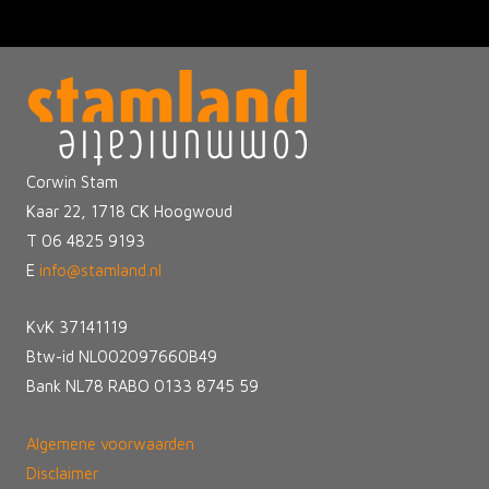
Corwin Stam
Kaar 22, 1718 CK Hoogwoud
T 06 4825 9193
E
info@stamland.nl
KvK 37141119
Btw-id NL002097660B49
Bank NL78 RABO 0133 8745 59
Algemene voorwaarden
Disclaimer