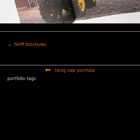
Posts
← NVM brochures
navigation
terug naar portfolio
portfolio tags: