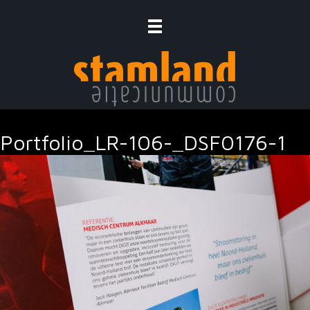
Ga
naar
de
inhoud
Portfolio_LR-106-_DSF0176-1