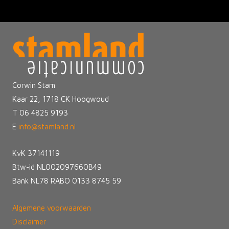
Corwin Stam
Kaar 22, 1718 CK Hoogwoud
T 06 4825 9193
E
info@stamland.nl
KvK 37141119
Btw-id NL002097660B49
Bank NL78 RABO 0133 8745 59
Algemene voorwaarden
Disclaimer