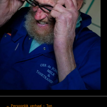
Posts
← Persoonlijk verhaal – Ton