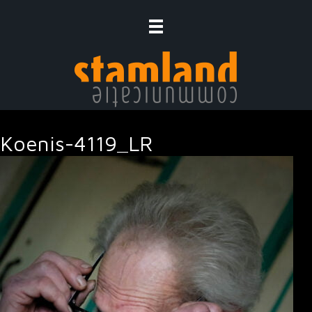
Ga
naar
de
inhoud
Koenis-4119_LR