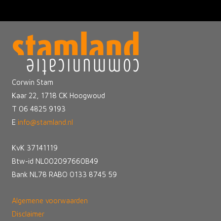
Corwin Stam
Kaar 22, 1718 CK Hoogwoud
T 06 4825 9193
E
info@stamland.nl
KvK 37141119
Btw-id NL002097660B49
Bank NL78 RABO 0133 8745 59
Algemene voorwaarden
Disclaimer