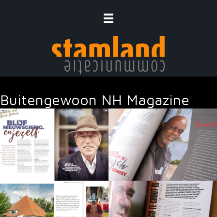
Ga
naar
de
inhoud
Buitengewoon NH Magazine