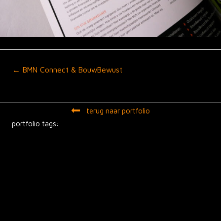
Posts
← BMN Connect & BouwBewust
navigation
terug naar portfolio
portfolio tags: