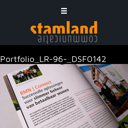
Ga
naar
de
inhoud
Portfolio_LR-96-_DSF0142