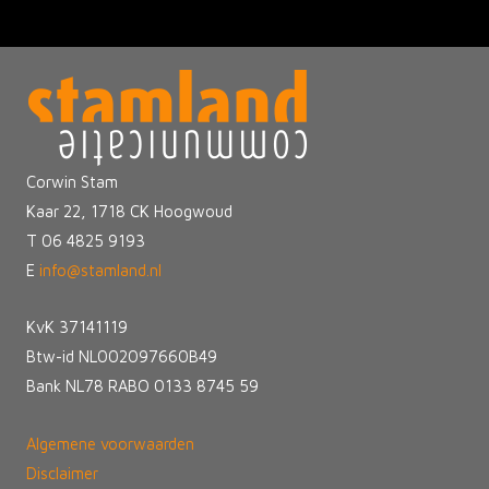
Corwin Stam
Kaar 22, 1718 CK Hoogwoud
T 06 4825 9193
E
info@stamland.nl
KvK 37141119
Btw-id NL002097660B49
Bank NL78 RABO 0133 8745 59
Algemene voorwaarden
Disclaimer